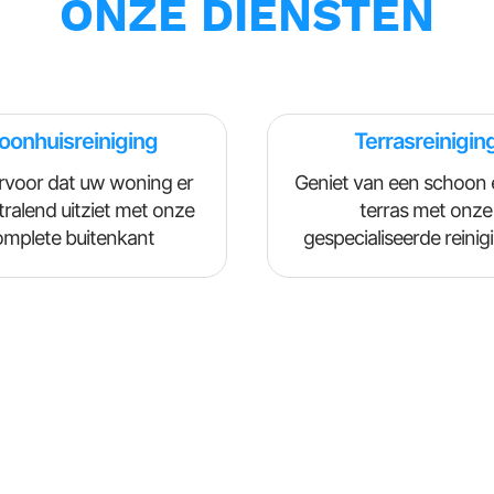
ONZE DIENSTEN
onhuisreiniging
Terrasreinigin
rvoor dat uw woning er
Geniet van een schoon e
tralend uitziet met onze
terras met onze
omplete buitenkant
gespecialiseerde reinigi
reinigingsservice.
verwijderen mos, schim
vuil voor een frisse
aantrekkelijke buiten
waar u graag tijd door