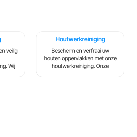
g
Houtwerkreiniging
n veilig
Bescherm en verfraai uw
houten oppervlakken met onze
ng. Wij
houtwerkreiniging. Onze
mel, en
methoden zorgen ervoor dat
 en
hout er weer als nieuw uitziet,
ruimte
zonder schade toe te brengen
brengt.
aan het materiaal.