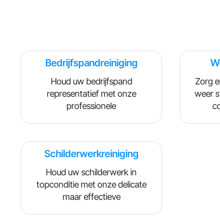
Bedrijfspandreiniging
Wo
Houd uw bedrijfspand
Zorg e
representatief met onze
weer s
professionele
c
reinigingsdiensten. Wij
verwijderen vuil, algen, en
andere verontreinigingen om
Schilderwerkreiniging
een schone en uitnodigende
werkomgeving te garanderen.
Houd uw schilderwerk in
topconditie met onze delicate
maar effectieve
reinigingsmethoden.